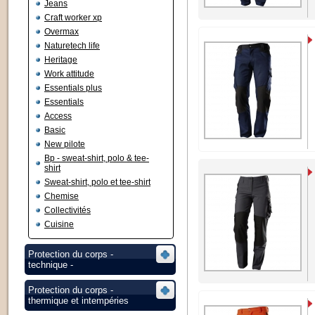
Jeans
Craft worker xp
Overmax
Naturetech life
Heritage
Work attitude
Essentials plus
Essentials
Access
Basic
New pilote
Bp - sweat-shirt, polo & tee-
shirt
Sweat-shirt, polo et tee-shirt
Chemise
Collectivités
Cuisine
Protection du corps -
technique -
Protection du corps -
thermique et intempéries