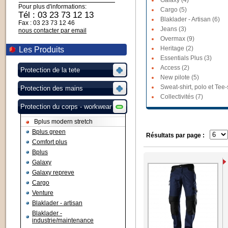
Galaxy (4)
Pour plus d'informations:
Cargo (5)
Tél : 03 23 73 12 13
Blaklader - Artisan (6)
Fax : 03 23 73 12 46
Jeans (3)
nous contacter par email
Overmax (9)
Heritage (2)
Les Produits
Essentials Plus (3)
Access (2)
Protection de la tete
New pilote (5)
Sweat-shirt, polo et Tee-s
Protection des mains
Collectivités (7)
Protection du corps - workwear
Bplus modern stretch
Bplus green
Résultats par page :
Comfort plus
Bplus
Galaxy
Galaxy repreve
Cargo
Venture
Blaklader - artisan
Blaklader -
industrie/maintenance