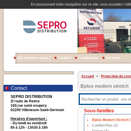
En poursuivant votre navigation sur ce site, vous acceptez l’util
Qui sommes-nous ?
Contact
Localisation
Services
Accueil
>
Protection du cor
Bplus modern stretch
Contact
SEPRO DISTRIBUTION
ZI route de Reims
160,rue saint exupery
02200 Villeneuve-Saint-Germain
Sous-familles
Horaires d'ouverture :
Bplus Modern Stretch (
- Du lundi au vendredi
Comfort Plus (3)
8h à 12h - 13h30 à 18h