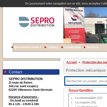
En poursuivant votre navigation sur ce site, vous acceptez l’util
Qui sommes-nous ?
Contact
Localisation
Services
Accueil
>
Protection des ma
Protection mécanique
Contact
SEPRO DISTRIBUTION
ZI route de Reims
160,rue saint exupery
02200 Villeneuve-Saint-Germain
Sous-familles
Horaires d'ouverture :
La manipulation (23)
- Du lundi au vendredi
La coupure (26)
8h à 12h - 13h30 à 18h