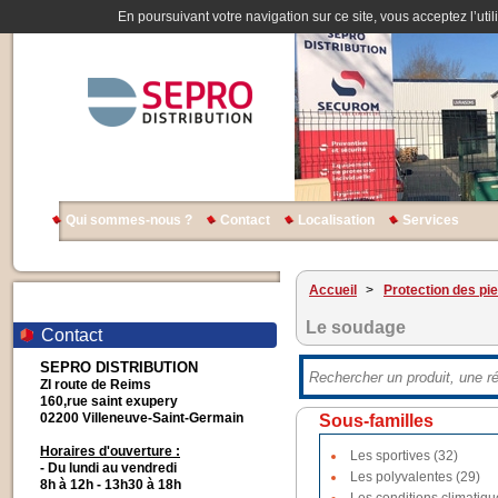
En poursuivant votre navigation sur ce site, vous acceptez l’util
Qui sommes-nous ?
Contact
Localisation
Services
Accueil
>
Protection des pi
Le soudage
Contact
SEPRO DISTRIBUTION
ZI route de Reims
160,rue saint exupery
02200 Villeneuve-Saint-Germain
Sous-familles
Horaires d'ouverture :
Les sportives (32)
- Du lundi au vendredi
Les polyvalentes (29)
8h à 12h - 13h30 à 18h