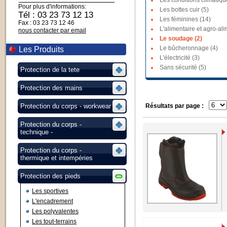
Les conditions climatiques
Pour plus d'informations:
Les bottes cuir (5)
Tél : 03 23 73 12 13
Les féminines (14)
Fax : 03 23 73 12 46
L'alimentaire et agro-ali
nous contacter par email
Le soudage (2)
Le bûcheronnage (4)
Les Produits
L'électricité (3)
Sans sécurité (5)
Protection de la tete
Protection des mains
Protection du corps - workwear
Résultats par page :
Protection du corps -
technique -
Protection du corps -
thermique et intempéries
Protection des pieds
Les sportives
L'encadrement
Les polyvalentes
Les tout-terrains