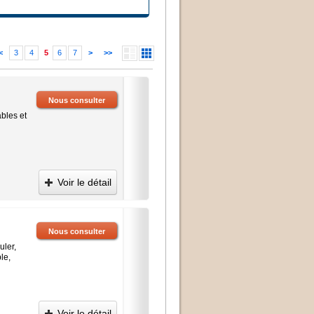
<
3
4
5
6
7
>
>>
Nous consulter
bles et
Voir le détail
Nous consulter
uler,
le,
Voir le détail