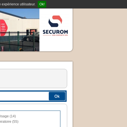
 expérience utilisateur.
Ok!
Ok
visage (14)
iratoire (55)