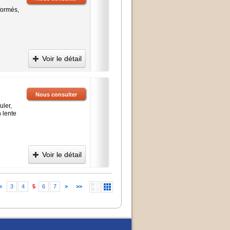
formés,
Voir le détail
Nous consulter
uler,
 lente
Voir le détail
<
3
4
5
6
7
>
>>