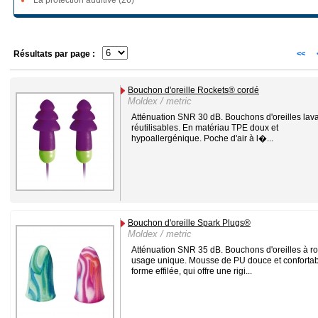
La protection auditive (26)
Résultats par page :
<<
Bouchon d'oreille Rockets® cordé
Moldex / metric
Atténuation SNR 30 dB. Bouchons d'oreilles lava
réutilisables. En matériau TPE doux et
hypoallergénique. Poche d'air à l�...
Bouchon d'oreille Spark Plugs®
Moldex / metric
Atténuation SNR 35 dB. Bouchons d'oreilles à ro
usage unique. Mousse de PU douce et confortab
forme effilée, qui offre une rigi...