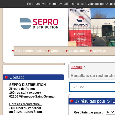
En poursuivant votre navigation sur ce site, vous acceptez l’util
Qui sommes-nous ?
Contact
Localisation
Services
Accueil
>
Résultats de recherch
Contact
SEPRO DISTRIBUTION
ZI route de Reims
160,rue saint exupery
02200 Villeneuve-Saint-Germain
37 résultats pour 'ST
Horaires d'ouverture :
- Du lundi au vendredi
8h à 12h - 13h30 à 18h
Résultats par page :