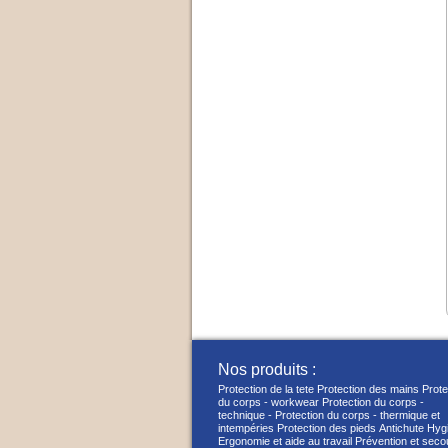
Nos produits :
Protection de la tete
Protection des mains
Prote
du corps - workwear
Protection du corps -
technique -
Protection du corps - thermique et
intempéries
Protection des pieds
Antichute
Hyg
Ergonomie et aide au travail
Prévention et seco