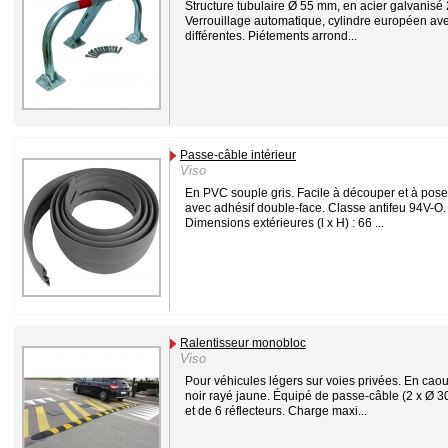
Structure tubulaire Ø 55 mm, en acier galvanisé
Verrouillage automatique, cylindre européen ave
différentes. Piétements arrond...
Passe-câble intérieur
Viso
En PVC souple gris. Facile à découper et à poser
avec adhésif double-face. Classe antifeu 94V-O.
Dimensions extérieures (l x H) : 66 ...
Ralentisseur monobloc
Viso
Pour véhicules légers sur voies privées. En cao
noir rayé jaune. Équipé de passe-câble (2 x Ø 
et de 6 réflecteurs. Charge maxi...