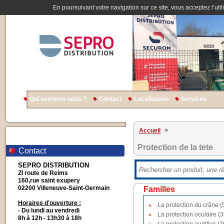
En poursuivant votre navigation sur ce site, vous acceptez l’util
Qui sommes-nous ?
Contact
Localisation
Services
Accueil
>
Protection de la tete
Contact
SEPRO DISTRIBUTION
ZI route de Reims
160,rue saint exupery
02200 Villeneuve-Saint-Germain
Familles
Horaires d'ouverture :
La protection du crâne (
- Du lundi au vendredi
La protection oculaire (3
8h à 12h - 13h30 à 18h