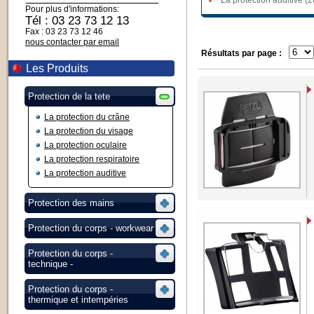
La protection auditive (2
Pour plus d'informations:
Tél : 03 23 73 12 13
Fax : 03 23 73 12 46
nous contacter par email
Résultats par page :
Les Produits
Protection de la tete
La protection du crâne
La protection du visage
La protection oculaire
La protection respiratoire
La protection auditive
Protection des mains
Protection du corps - workwear
Protection du corps -
technique -
Protection du corps -
thermique et intempéries